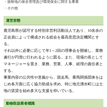
・放牧地の保全管理及び環境保全に関する事業
・その他
運営形態
鹿児島県が認可する特別非営利活動法人であり、10名余の
正会員によって構成される総会を最高意思決定機関とす
る。
それ以外に必要に応じて年1～2回の理事会を開催し、業務
遂行が円滑に行われるように図る。また、現場の長として
マネージャーを置き、業務、営業、人事、経理の責任者と
する。
事業内容の公共性や意義から、競走馬、乗馬関係団体をは
じめ各方面に広く協力助成を求め、特に地元湧水町には土
地の賃貸を始め多大な支援を仰いでいる。
動物取扱業者標識