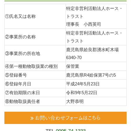
特定非営利活動法人ホース・
①氏名又は名称
トラスト
理事長 小西英司
特定非営利活動法人ホース・
②事業所の名称
トラスト
鹿児島県姶良郡湧水町木場
③事業所の所在地
6340-70
④第一種動物取扱業の種別
保管業
⑤登録番号
鹿児島県R4姶保第7号の5
⑥登録年月日
平成24年5月23日
⑦有効期限の末日
令和9年5月22日
⑧動物取扱責任者
大野恭明
お問い合わせフォームはこちら